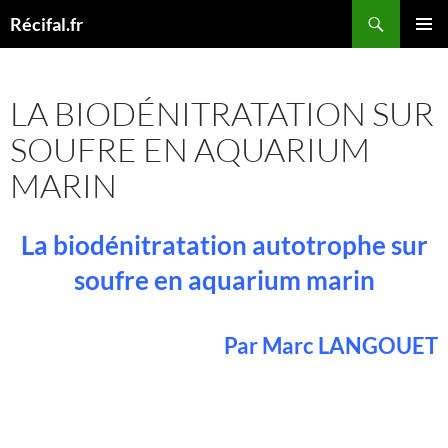
Aller
Recherche
Récifal.fr
au
MENU
contenu
PRINCI
LA BIODÉNITRATATION SUR
SOUFRE EN AQUARIUM
MARIN
La biodénitratation autotrophe sur
soufre en aquarium marin
Par Marc LANGOUET