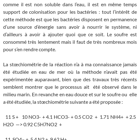
comme il est non soluble dans l’eau, il est en même temps
support de colonisation pour les bactéries : tout l’intérêt de
cette méthode est que les bactéries disposent en permanence
d’une source d’énergie sans avoir à nourrir le système, ni
d’ailleurs à avoir à ajouter quoi que ce soit. Le soufre est
consommé très lentement mais il faut de très nombreux mois
pour s’en rendre compte.
La stœchiométrie de la réaction n’a à ma connaissance jamais
été étudiée en eau de mer où la méthode n’avait pas été
expérimentée auparavant, bien que des travaux très récents
semblent montrer que le processus ait été observé dans le
milieu marin. En revanche en eau douce et sur le soufre ou elle
a été étudiée, la stœchiométrie suivante a été proposée :
11 S + 10 NO3- + 4.1 HCO3- + 0.5 CO2 + 1.71 NH4+ + 2.5
H2O —> 0.92 C5H7NO2 +
11 SO4– + 5.4 N2 + 9.62 H+