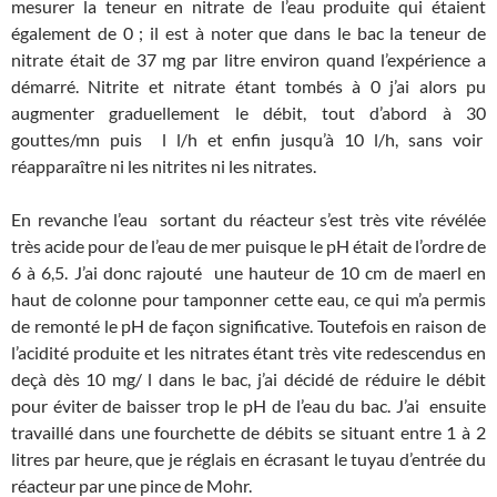
mesurer la teneur en nitrate de l’eau produite qui étaient
également de 0 ; il est à noter que dans le bac la teneur de
nitrate était de 37 mg par litre environ quand l’expérience a
démarré. Nitrite et nitrate étant tombés à 0 j’ai alors pu
augmenter graduellement le débit, tout d’abord à 30
gouttes/mn puis l l/h et enfin jusqu’à 10 l/h, sans voir
réapparaître ni les nitrites ni les nitrates.
En revanche l’eau sortant du réacteur s’est très vite révélée
très acide pour de l’eau de mer puisque le pH était de l’ordre de
6 à 6,5. J’ai donc rajouté une hauteur de 10 cm de maerl en
haut de colonne pour tamponner cette eau, ce qui m’a permis
de remonté le pH de façon significative. Toutefois en raison de
l’acidité produite et les nitrates étant très vite redescendus en
deçà dès 10 mg/ l dans le bac, j’ai décidé de réduire le débit
pour éviter de baisser trop le pH de l’eau du bac. J’ai ensuite
travaillé dans une fourchette de débits se situant entre 1 à 2
litres par heure, que je réglais en écrasant le tuyau d’entrée du
réacteur par une pince de Mohr.