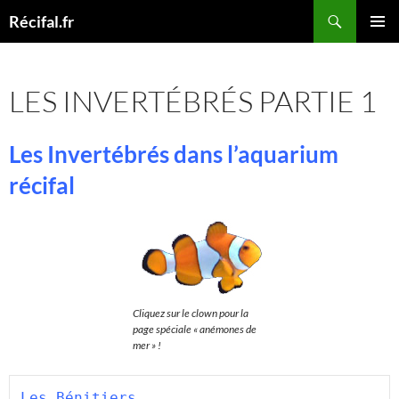
Aller
Recherche
Récifal.fr
au
MENU
contenu
PRINCI
LES INVERTÉBRÉS PARTIE 1
Les Invertébrés dans l’aquarium
récifal
Cliquez sur le clown pour la
page spéciale « anémones de
mer » !
Les Bénitiers