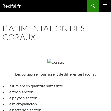
Aller
Recherche
Récifal.fr
au
MENU
contenu
PRINCI
L’ ALIMENTATION DES
CORAUX
Les coraux se nourrissent de différentes façons :
La lumière en quantité suffisante
Le zooplancton
Le phytoplancton
Le microplancton
Le bacterioplancton