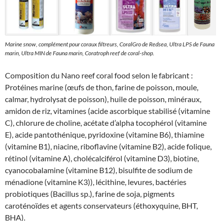
Marine snow, complément pour coraux filtreurs, CoralGro de Redsea, Ultra LPS de Fauna
marin, Ultra MIN de Fauna marin, Coratroph reef de coral-shop.
Composition du Nano reef coral food selon le fabricant :
Protéines marine (œufs de thon, farine de poisson, moule,
calmar, hydrolysat de poisson), huile de poisson, minéraux,
amidon de riz, vitamines (acide ascorbique stabilisé (vitamine
C), chlorure de choline, acétate d’alpha tocophérol (vitamine
E), acide pantothénique, pyridoxine (vitamine B6), thiamine
(vitamine B1), niacine, riboflavine (vitamine B2), acide folique,
rétinol (vitamine A), cholécalciférol (vitamine D3), biotine,
cyanocobalamine (vitamine B12), bisulfite de sodium de
ménadione (vitamine K3)), lécithine, levures, bactéries
probiotiques (Bacillus sp.), farine de soja, pigments
caroténoïdes et agents conservateurs (éthoxyquine, BHT,
BHA).