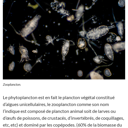
Zooplancton.
Le phytoplancton est en fait le plancton végétal constitué
d’algues unicellulaires, le zooplancton comme son nom
l’indique est composé de plancton animal soit de larves ou
d’œufs de poissons, de crustacés, d’invertébrés, de coquillages,
etc, etc) et dominé par les copépodes. (60% de la biomasse du