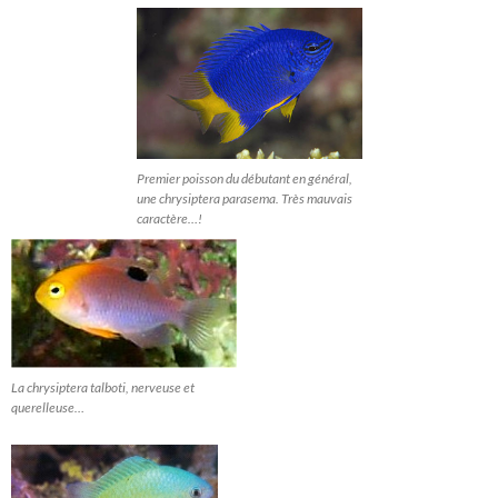
Premier poisson du débutant en général,
une chrysiptera parasema. Très mauvais
caractère…!
La chrysiptera talboti, nerveuse et
querelleuse…