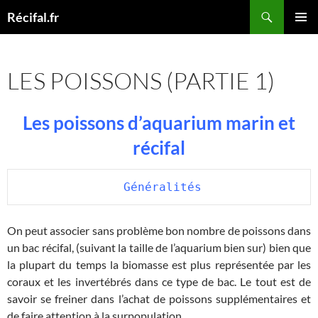
Aller
Recherche
Récifal.fr
au
MENU
contenu
PRINCI
LES POISSONS (PARTIE 1)
Les poissons d’aquarium marin et
récifal
 Généralités
On peut associer sans problème bon nombre de poissons dans
un bac récifal, (suivant la taille de l’aquarium bien sur) bien que
la plupart du temps la biomasse est plus représentée par les
coraux et les invertébrés dans ce type de bac. Le tout est de
savoir se freiner dans l’achat de poissons supplémentaires et
de faire attention à la surpopulation.